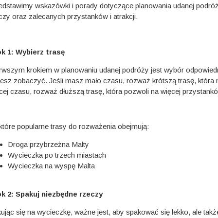
edstawimy wskazówki i porady dotyczące planowania udanej podróż
czy oraz zalecanych przystanków i atrakcji.
k 1: Wybierz trasę
rwszym krokiem w planowaniu udanej podróży jest wybór odpowiedni
esz zobaczyć. Jeśli masz mało czasu, rozważ krótszą trasę, która nad
cej czasu, rozważ dłuższą trasę, która pozwoli na więcej przystankó
które popularne trasy do rozważenia obejmują:
Droga przybrzeżna Malty
Wycieczka po trzech miastach
Wycieczka na wyspę Malta
k 2: Spakuj niezbędne rzeczy
ując się na wycieczkę, ważne jest, aby spakować się lekko, ale tak