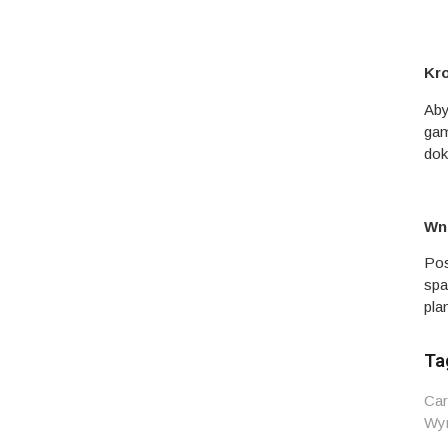
Kr
Aby
gam
dok
Wni
Pos
spa
pla
Tag
Car
Wyn