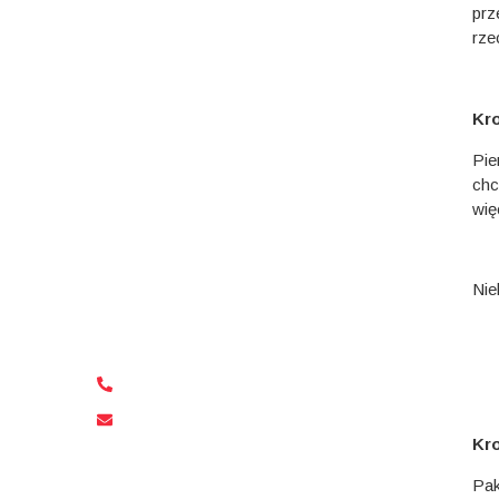
prz
rze
Potrzebujesz
samochodu?
Kro
Najlepszym sposobem na poruszanie
Pie
się po Malcie jest wynajęcie
chc
samochodu! Bez długich procesów
wię
rezerwacji, bez kłopotów!
Skontaktuj się z wypożyczalnią
samochodów Freeways i zarezerwuj
Nie
samochód na następną podróż na
Maltę już dziś!
+356 79 591 768
freewaysautorentals@gmail.com
Kro
Pak