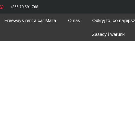
+356 79 591 768
Freeways rent a car Malta
O nas
Odkryj to, co najleps
Zasady i warunki
 zaplanować po
admin
10 kwietnia, 2023