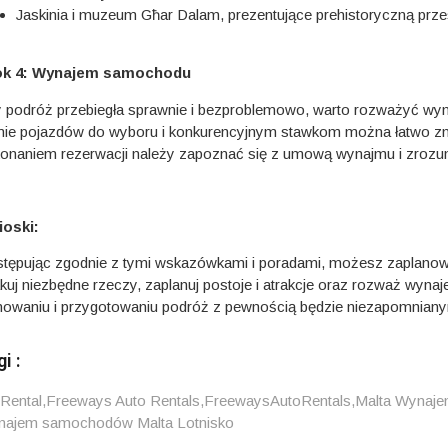
Jaskinia i muzeum Għar Dalam, prezentujące prehistoryczną prze
ok 4: Wynajem samochodu
 podróż przebiegła sprawnie i bezproblemowo, warto rozważyć wyn
ie pojazdów do wyboru i konkurencyjnym stawkom można łatwo zna
onaniem rezerwacji należy zapoznać się z umową wynajmu i zrozumi
oski:
tępując zgodnie z tymi wskazówkami i poradami, możesz zaplanowa
kuj niezbędne rzeczy, zaplanuj postoje i atrakcje oraz rozważ wy
nowaniu i przygotowaniu podróż z pewnością będzie niezapomnian
i :
Rental
,
Freeways Auto Rentals
,
FreewaysAutoRentals
,
Malta Wynaj
ajem samochodów Malta Lotnisko