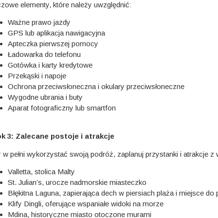
czowe elementy, które należy uwzględnić:
Ważne prawo jazdy
GPS lub aplikacja nawigacyjna
Apteczka pierwszej pomocy
Ładowarka do telefonu
Gotówka i karty kredytowe
Przekąski i napoje
Ochrona przeciwsłoneczna i okulary przeciwsłoneczne
Wygodne ubrania i buty
Aparat fotograficzny lub smartfon
k 3: Zalecane postoje i atrakcje
 w pełni wykorzystać swoją podróż, zaplanuj przystanki i atrakcje z 
Valletta, stolica Malty
St. Julian’s, urocze nadmorskie miasteczko
Błękitna Laguna, zapierająca dech w piersiach plaża i miejsce do 
Klify Dingli, oferujące wspaniałe widoki na morze
Mdina, historyczne miasto otoczone murami