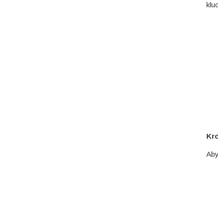
klu
Kro
Aby