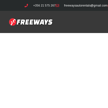
+356 21 575 267
freewaysautorentals@gmail.com
Jak