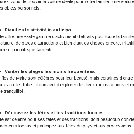
urez-vous de trouver la voiture idéale pour votre famille : une voit
les objets personnels.
Pianifica le attività in anticipo
te offre une vaste gamme d’activités et d’attraits pour toute la famill
légiature, de parcs d’attractions et bien d’autres choses encore. Piani
rrere in inutili spostamenti.
Visiter les plages les moins fréquentées
 îles de Malte sont célèbres pour leur beauté, mais certaines d’entre 
r éviter les folies, il convient d’explorer des lieux moins connus et mo
e tranquillité.
Découvrez les fêtes et les traditions locales
te est célèbre pour ses fêtes et ses traditions, dont beaucoup convien
nements locaux et participez aux fêtes du pays et aux processions re