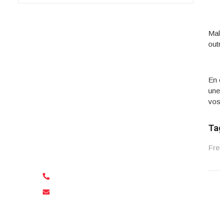
Malt
out
Besoin d'une voiture ?
La meilleure façon de se déplacer à
En 
Malte est de louer une voiture ! Pas de
une
longues procédures de réservation,
vos
pas de tracas !
Contactez Freeways Car rentals et
Ta
réservez votre voiture pour votre
prochain voyage à Malte dès
Fre
aujourd’hui !
+356 79 591 768
freewaysautorentals@gmail.com