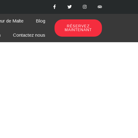
eur de Malte
Blog
RÉSERVEZ
MAINTENANT
n
Contactez nous
e come