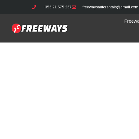
+356 21 575 267
freewaysautorentals@gmail.com
Freewa
Trave