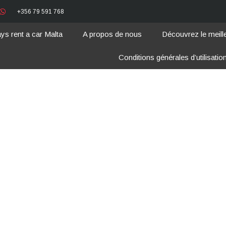
+356 79 591 768
ys rent a car Malta
A propos de nous
Découvrez le meill
Conditions générales d’utilisatio
l Tips : viaggiar
famiglia a Malta
admin
avril 8, 2023