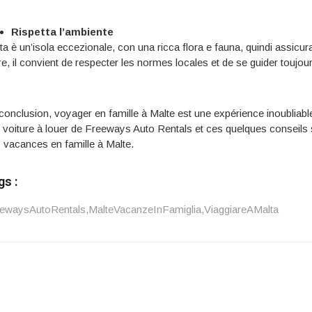
Rispetta l’ambiente
a è un’isola eccezionale, con una ricca flora e fauna, quindi assicurati 
re, il convient de respecter les normes locales et de se guider toujour
conclusion, voyager en famille à Malte est une expérience inoubliable
 voiture à louer de Freeways Auto Rentals et ces quelques conseil
 vacances en famille à Malte.
gs :
ewaysAutoRentals
,
MalteVacanzeInFamiglia
,
ViaggiareAMalta