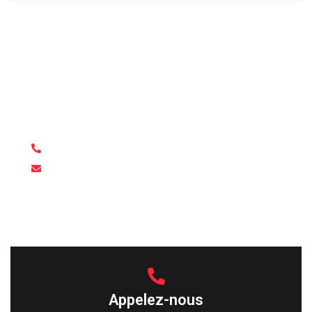
Besoin d'une voiture pour un
événement à venir ?
Vous êtes en visite à Malte pour l’événement, ou vous êtes
un organisateur qui a besoin de plusieurs véhicules ?
Contactez nous !
+356 79 591 768
freewaysautorentals@gmail.com
Appelez-nous