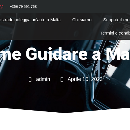
+356 79 591 768
ostrade noleggia un’auto a Malta
Chi siamo
Scoprite il me
Termini e condi
me Guidare a Mal
admin
Aprile 10, 2023