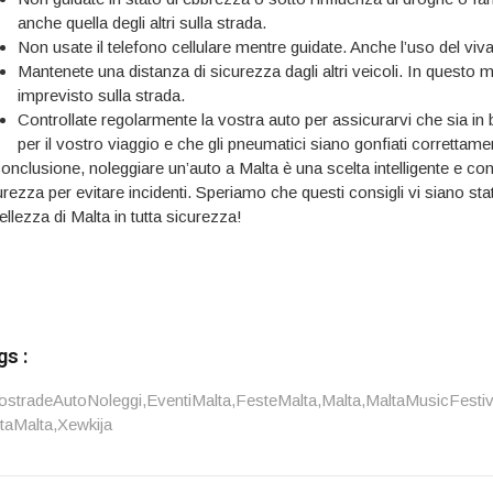
anche quella degli altri sulla strada.
Non usate il telefono cellulare mentre guidate. Anche l’uso del vi
Mantenete una distanza di sicurezza dagli altri veicoli. In questo 
imprevisto sulla strada.
Controllate regolarmente la vostra auto per assicurarvi che sia in
per il vostro viaggio e che gli pneumatici siano gonfiati correttame
conclusione, noleggiare un’auto a Malta è una scelta intelligente e con
urezza per evitare incidenti. Speriamo che questi consigli vi siano sta
ellezza di Malta in tutta sicurezza!
gs :
ostradeAutoNoleggi
,
EventiMalta
,
FesteMalta
,
Malta
,
MaltaMusicFestiv
itaMalta
,
Xewkija