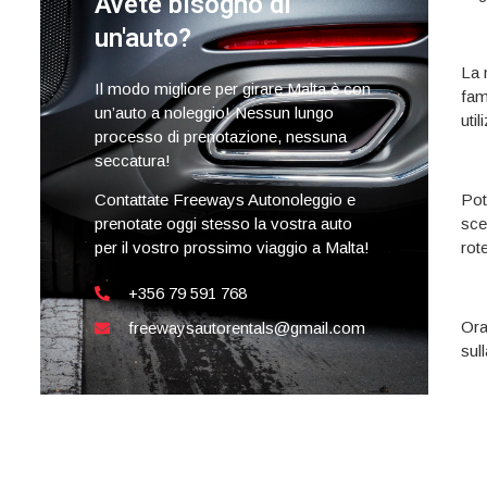
Avete bisogno di
un'auto?
La 
Il modo migliore per girare Malta è con
fam
un’auto a noleggio! Nessun lungo
uti
processo di prenotazione, nessuna
seccatura!
Pot
Contattate Freeways Autonoleggio e
sce
prenotate oggi stesso la vostra auto
rot
per il vostro prossimo viaggio a Malta!
+356 79 591 768
Ora
freewaysautorentals@gmail.com
sull