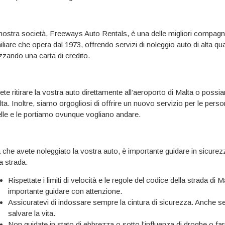
nostra società, Freeways Auto Rentals, è una delle migliori compagn
iliare che opera dal 1973, offrendo servizi di noleggio auto di alta qua
lizzando una carta di credito.
ete ritirare la vostra auto direttamente all’aeroporto di Malta o poss
lta. Inoltre, siamo orgogliosi di offrire un nuovo servizio per le per
elle e le portiamo ovunque vogliano andare.
 che avete noleggiato la vostra auto, è importante guidare in sicurezza
a strada:
Rispettate i limiti di velocità e le regole del codice della strada di 
importante guidare con attenzione.
Assicuratevi di indossare sempre la cintura di sicurezza. Anche se 
salvare la vita.
Non guidate in stato di ebbrezza o sotto l’influenza di droghe o fa