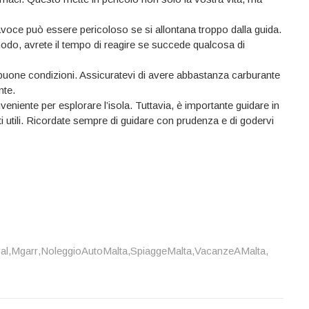
vavoce può essere pericoloso se si allontana troppo dalla guida.
modo, avrete il tempo di reagire se succede qualcosa di
 buone condizioni. Assicuratevi di avere abbastanza carburante
nte.
veniente per esplorare l’isola. Tuttavia, è importante guidare in
ti utili. Ricordate sempre di guidare con prudenza e di godervi
al
,
Mgarr
,
NoleggioAutoMalta
,
SpiaggeMalta
,
VacanzeAMalta
,