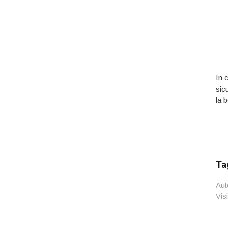
In 
sic
la b
Ta
Aut
Vis