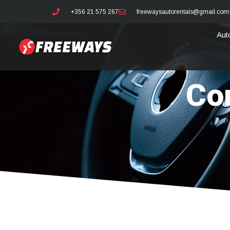
+356 21 575 267
freewaysautorentals@gmail.com
Aut
Co