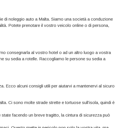
ie di noleggio auto a Malta. Siamo una società a conduzione
lità. Potete prenotare il vostro veicolo online o di persona,
iamo consegnarla al vostro hotel o ad un altro luogo a vostra
sone su sedia a rotelle. Raccogliamo le persone su sedia a
. Ecco alcuni consigli utili per aiutarvi a mantenervi al sicuro
Malta. Ci sono molte strade strette e tortuose sull’isola, quindi è
state facendo un breve tragitto, la cintura di sicurezza può
rmaci. Questo mette in pericolo non solo la vostra vita, ma